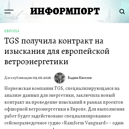
Перейти
ИНФОРМПОРТ
к
Menu
Пои
содержимому
ЕВРОПА
ОПУБЛИКОВАНО
TGS получила контракт на
В
изыскания для европейской
ветроэнергетики
Вадим Киселев
Дата публикации:
09.06.2026
ИА
Норвежская компания TGS, специализирующаяся на
анализе данных для энергетики, заключила новый
контракт на проведение изысканий в рамках проектов
офшорной ветроэнергетики в Европе. Для выполнения
работ будет задействовано специализированное
сейсморазведочное судно «Ramform Vanguard» – один