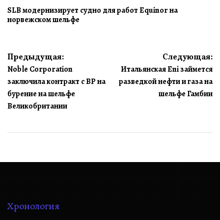
SLB модернизирует судно для работ Equinor на
норвежском шельфе
Навигация
Предыдущая:
Следующая:
Noble Corporation
Итальянская Eni займется
по
заключила контракт с BP на
разведкой нефти и газа на
записям
бурение на шельфе
шельфе Гамбии
Великобритании
Хронология