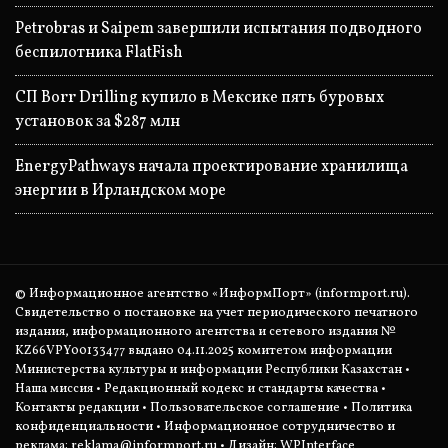
Petrobras и Saipem завершили испытания подводного
беспилотника FlatFish
СП Borr Drilling купило в Мексике пять буровых
установок за $287 млн
EnergyPathways начала проектирование хранилища
энергии в Ирландском море
© Информационное агентство «ИнформПорт» (informport.ru).
Свидетельство о постановке на учет периодического печатного
издания, информационного агентства и сетевого издания №
KZ66VPY00133477 выдано 04.11.2025 комитетом информации
Министерства культуры и информации Республики Казахстан •
Наша миссия
•
Редакционный кодекс и стандарты качества
•
Контакты редакции
•
Пользовательское соглашение
•
Политика
конфиденциальности
• Информационное сотрудничество и
реклама:
reklama@informport.ru
• Дизайн: WPInterface