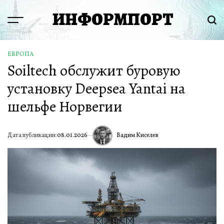
Перейти
ИНФОРМПОРТ
к
Menu
Пои
содержимому
ЕВРОПА
ОПУБЛИКОВАНО
Soiltech обслужит буровую
В
установку Deepsea Yantai на
шельфе Норвегии
Вадим Киселев
Дата публикации:
08.01.2026
ИА