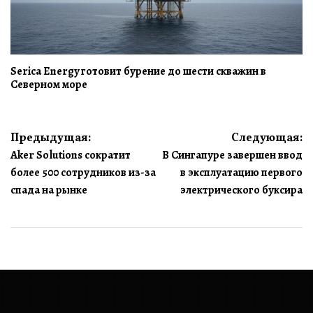
Serica Energy готовит бурение до шести скважин в
Северном море
Навигация
Предыдущая:
Следующая:
Aker Solutions сократит
В Сингапуре завершен ввод
по
более 500 сотрудников из-за
в эксплуатацию первого
записям
спада на рынке
электрического буксира