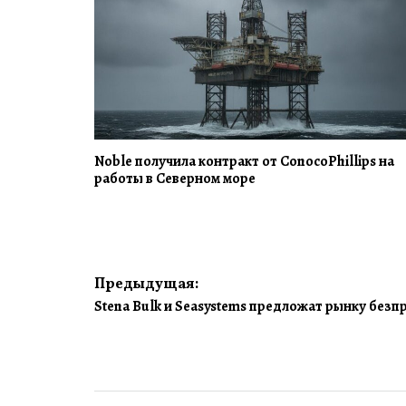
Noble получила контракт от ConocoPhillips на
работы в Северном море
Навигация
Предыдущая:
Stena Bulk и Seasystems предложат рынку без
по
записям