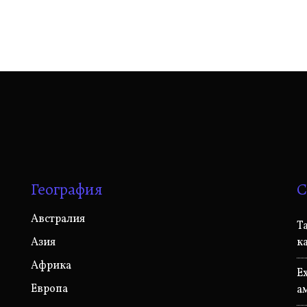
География
С
Австралия
T
Азия
к
Африка
E
Европа
а