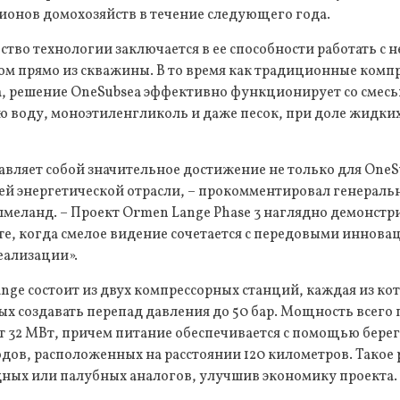
ионов домохозяйств в течение следующего года.
тво технологии заключается в ее способности работать с
м прямо из скважины. В то время как традиционные комп
за, решение OneSubsea эффективно функционирует со сме
ю воду, моноэтиленгликоль и даже песок, при доле жидких
авляет собой значительное достижение не только для OneSu
сей энергетической отрасли, – прокомментировал генерал
меланд. – Проект Ormen Lange Phase 3 наглядно демонстри
е, когда смелое видение сочетается с передовыми иннова
еализации».
nge состоит из двух компрессорных станций, каждая из ко
ых создавать перепад давления до 50 бар. Мощность всего
т 32 МВт, причем питание обеспечивается с помощью бере
дов, расположенных на расстоянии 120 километров. Такое
дных или палубных аналогов, улучшив экономику проекта.