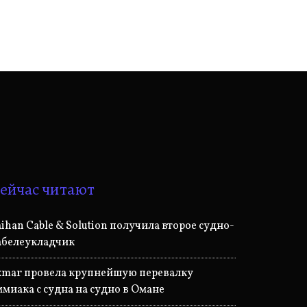
ейчас читают
aihan Cable & Solution получила второе судно-
абелеукладчик
xmar провела крупнейшую перевалку
ммиака с судна на судно в Омане