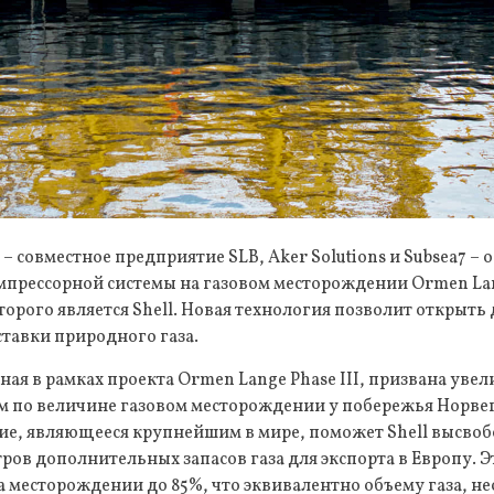
 совместное предприятие SLB, Aker Solutions и Subsea7 – 
мпрессорной системы на газовом месторождении Ormen La
торого является Shell. Новая технология позволит открыть
тавки природного газа.
ная в рамках проекта Ormen Lange Phase III, призвана ув
ом по величине газовом месторождении у побережья Норве
ие, являющееся крупнейшим в мире, поможет Shell высвобо
ов дополнительных запасов газа для экспорта в Европу. Э
 месторождении до 85%, что эквивалентно объему газа, н