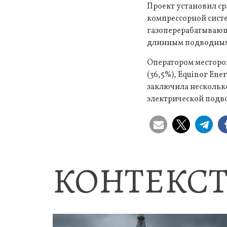
Проект установил ср
компрессорной систе
газоперерабатывающ
длинным подводным 
Оператором месторожд
(36,5%), Equinor Ene
заключила несколько
электрической подв
КОНТЕКСТ