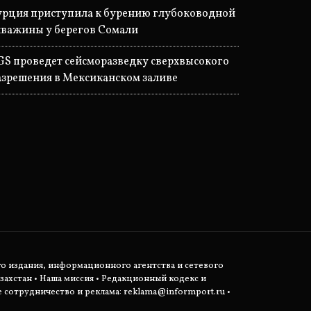
урция приступила к бурению глубоководной
кважины у берегов Сомали
GS проведет сейсморазведку сверхвысокого
азрешения в Мексиканском заливе
о издания, информационного агентства и сетевого
захстан •
Наша миссия
•
Редакционный кодекс и
сотрудничество и реклама:
reklama@informport.ru
•