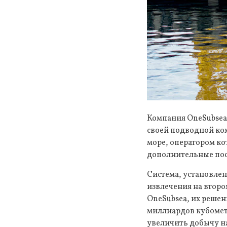
Компания OneSubsea –
своей подводной ко
море, оператором ко
дополнительные пос
Система, установлен
извлечения на втор
OneSubsea, их решен
миллиардов кубометр
увеличить добычу на