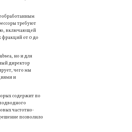
 необработанным
рессоры требуют
сью, включающей
 фракций от 0 до
bsea, но и для
ьный директор
рует, чего мы
циями и
торых содержит по
 подводного
говых частотно-
 решение позволило