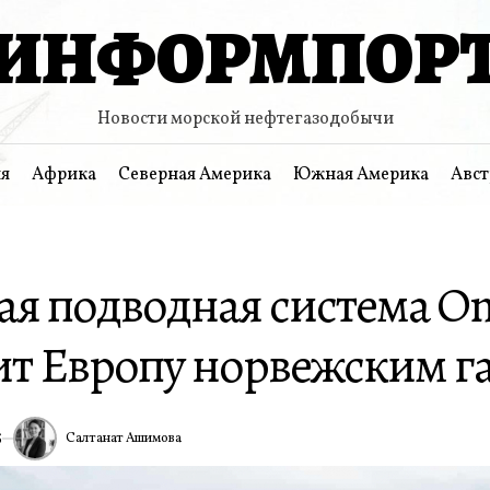
ИНФОРМПОР
Новости морской нефтегазодобычи
я
Африка
Северная Америка
Южная Америка
Авст
ая подводная система O
ит Европу норвежским г
Салтанат Ашимова
5
ИА