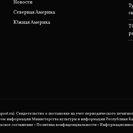
Новости
Т
Северная Америка
с
Южная Америка
T
р
rt.ru). Свидетельство о постановке на учет периодического печатног
етом информации Министерства культуры и информации Республики Ка
ьское соглашение
•
Политика конфиденциальности
• Информационное 