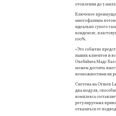
отопления до 5 милл
Ключевое преимущес
многофазным потоко
идеально сухого га
конденсат, пластову
100%.
«Это событие предст
наших клиентов и в
OneSubsea Мадс Хьел
можем достичь вмест
возможностями их р
Система на Ormen La
два модуля, способн
комплекса составляе
регулируемых приво
отказаться от подво