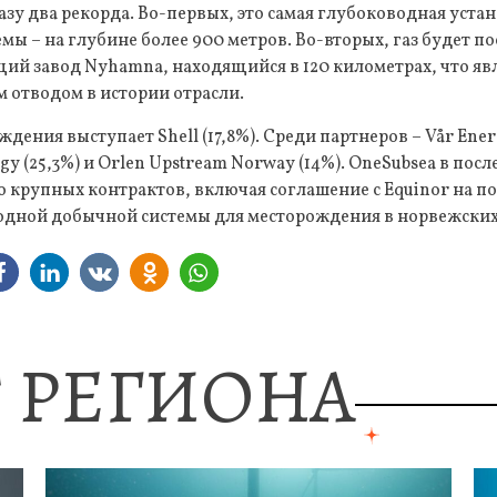
азу два рекорда. Во-первых, это самая глубоководная уст
мы – на глубине более 900 метров. Во-вторых, газ будет по
ий завод Nyhamna, находящийся в 120 километрах, что яв
отводом в истории отрасли.
ения выступает Shell (17,8%). Среди партнеров – Vår Energi
rgy (25,3%) и Orlen Upstream Norway (14%). OneSubsea в пос
 крупных контрактов, включая соглашение с Equinor на п
одной добычной системы для месторождения в норвежских
 РЕГИОНА