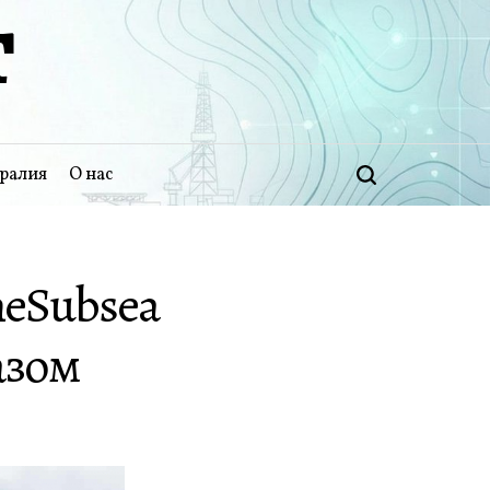
Т
ралия
О нас
Поиск
neSubsea
азом