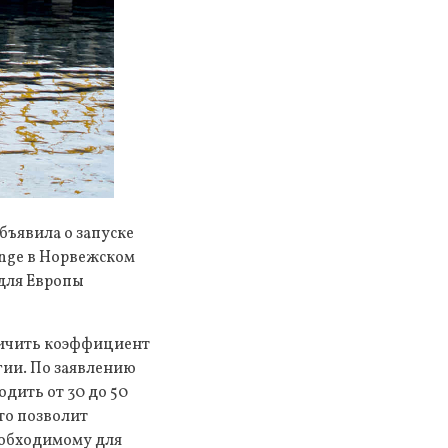
объявила о запуске
nge в Норвежском
 для Европы
еличить коэффициент
гии. По заявлению
дить от 30 до 50
то позволит
еобходимому для