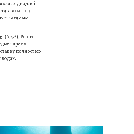
ановка подводной
ставляться на
ляется самым
 (6,3%), Petoro
леднее время
оставку полностью
 водах.