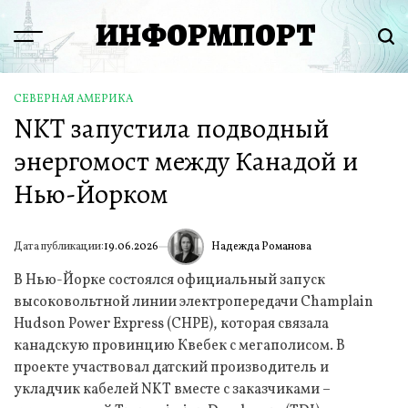
Перейти
ИНФОРМПОРТ
к
Menu
Пои
содержимому
СЕВЕРНАЯ АМЕРИКА
ОПУБЛИКОВАНО
NKT запустила подводный
В
энергомост между Канадой и
Нью-Йорком
Надежда Романова
Дата публикации:
19.06.2026
ИА
В Нью-Йорке состоялся официальный запуск
высоковольтной линии электропередачи Champlain
Hudson Power Express (CHPE), которая связала
канадскую провинцию Квебек с мегаполисом. В
проекте участвовал датский производитель и
укладчик кабелей NKT вместе с заказчиками –