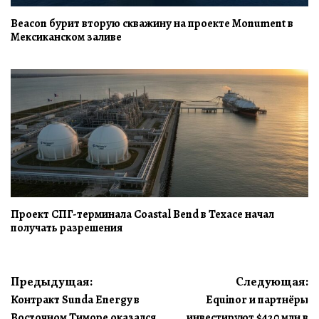
Beacon бурит вторую скважину на проекте Monument в
Мексиканском заливе
Проект СПГ-терминала Coastal Bend в Техасе начал
получать разрешения
Навигация
Предыдущая:
Следующая:
Контракт Sunda Energy в
Equinor и партнёры
по
Восточном Тиморе оказался
инвестируют $420 млн в