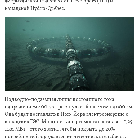
американской Transmission Developers (TDI) и
канадской Hydro-Québec.
Подводно-подземная линия постоянного тока
напряжением 400 кВ протянулась более чем на 600 км.
Она будет поставлять в Нью-Йорк электроэнергию с
канадских ГЭС. Мощность энергомоста составляет 1,25
тыс. МВт – этого хватит, чтобы покрыть до 20%
потребностей города в электричестве или снабжать