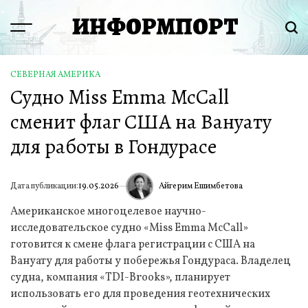
Перейти
ИНФОРМПОРТ
к
Menu
Пои
содержимому
СЕВЕРНАЯ АМЕРИКА
ОПУБЛИКОВАНО
Судно Miss Emma McCall
В
сменит флаг США на Вануату
для работы в Гондурасе
Айгерим Ешимбетова
Дата публикации:
19.05.2026
ИА
Американское многоцелевое научно-
исследовательское судно «Miss Emma McCall»
готовится к смене флага регистрации с США на
Вануату для работы у побережья Гондураса. Владелец
судна, компания «TDI-Brooks», планирует
использовать его для проведения геотехнических