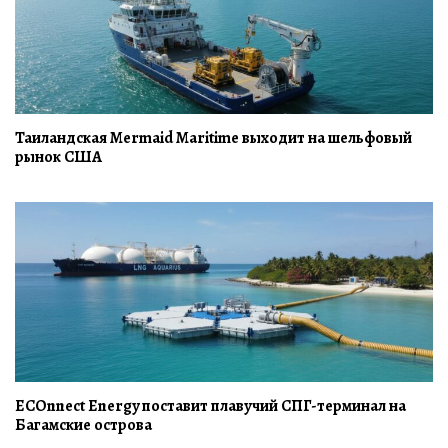
Таиландская Mermaid Maritime выходит на шельфовый
рынок США
ECOnnect Energy поставит плавучий СПГ-терминал на
Багамские острова