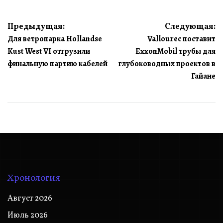
Навигация
Предыдущая:
Следующая:
Для ветропарка Hollandse
Vallourec поставит
по
Kust West VI отгрузили
ExxonMobil трубы для
записям
финальную партию кабелей
глубоководных проектов в
Гайане
Хронология
Август 2026
Июль 2026