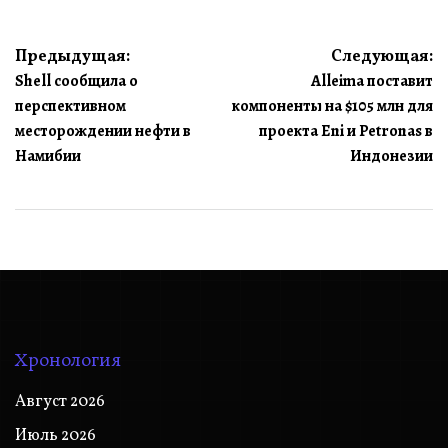
Навигация
Предыдущая:
Следующая:
Shell сообщила о
Alleima поставит
по
перспективном
компоненты на $105 млн для
записям
месторождении нефти в
проекта Eni и Petronas в
Намибии
Индонезии
Хронология
Август 2026
Июль 2026