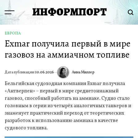
Перейти
ИНФОРМПОРТ
к
Menu
Пои
содержимому
ЕВРОПА
ОПУБЛИКОВАНО
Exmar получила первый в мире
В
газовоз на аммиачном топливе
Анна Миллер
Дата публикации:
10.06.2026
ИА
Бельгийская судоходная компания Exmar получила
«Антверпен» – первый в мире среднетоннажный
газовоз, способный работать на аммиаке. Судно стало
головным в серии из четырёх аналогичных танкеров и
знаменует практический переход от теоретических
разработок к использованию аммиака в качестве
судового топлива.