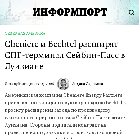
Перейти
ИНФОРМПОРТ
к
Menu
Пои
содержимому
СЕВЕРНАЯ АМЕРИКА
ОПУБЛИКОВАНО
Cheniere и Bechtel расширят
В
СПГ-терминал Сейбин-Пасс в
Луизиане
Айдана Садыкова
Дата публикации:
29.05.2026
ИА
Американская компания Cheniere Energy Partners
привлекла инжиниринговую корпорацию Bechtel к
проекту расширения завода по производству
сжиженного природного газа Сейбин-Пасс в штате
Луизиана. Стороны подписали контракт на
проектирование, закупки и строительство первой