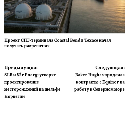
Проект СПГ-терминала Coastal Bend в Техасе начал
получать разрешения
Навигация
Предыдущая:
Следующая:
SLB и Vår Energi ускорят
Baker Hughes продлила
по
проектирование
контракты с Equinor на
записям
месторождений на шельфе
работу в Северном море
Норвегии