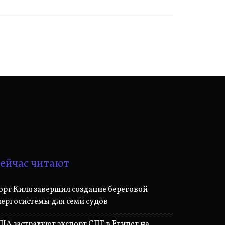
ейчас читают
орт Киля завершил создание береговой
нергосистемы для семи судов
ША застрахуют экспорт СПГ в Египет на