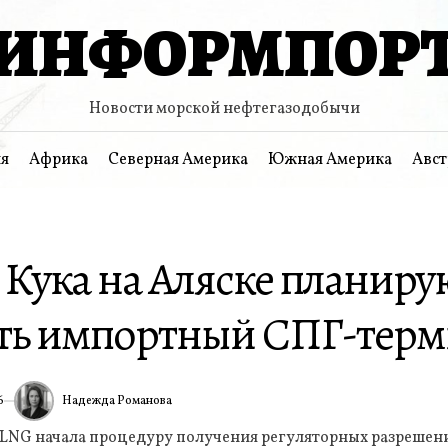
ИНФОРМПОР
Новости морской нефтегазодобычи
я
Африка
Северная Америка
Южная Америка
Авст
 Кука на Аляске планиру
ть импортный СПГ-тер
Надежда Романова
6
ИА
 LNG начала процедуру получения регуляторных разрешени