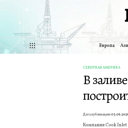
Перейти
к
содержимому
Европа
Ази
СЕВЕРНАЯ АМЕРИКА
ОПУБЛИКОВАНО
В заливе
В
построи
Дата публикации:
03.06.202
Компания Cook Inlet