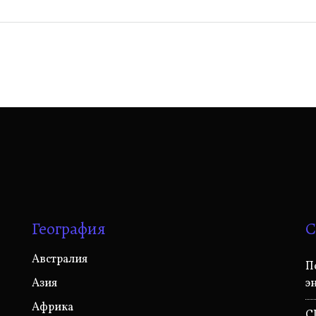
География
С
Австралия
П
Азия
э
Африка
С