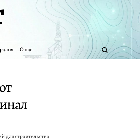
Т
ралия
О нас
Поиск
ют
минал
й для строительства