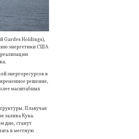
й Gardes Holdings),
анию энергетики США
 реализации
ка.
ой энергоресурсов в
 временное решение,
более масштабных
труктуры. Плавучая
е залива Кука.
м дне, станут
пать в местную