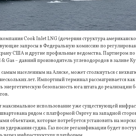
компания Cook Inlet LNG (дочерняя структура американско
твующие запросы в Федеральную комиссию по регулиров
охрану США и другие профильные ведомства. Партнером по
il & Gas – давний производитель углеводородов в заливе Ку
самым населенным на Аляске, может столкнуться с нехватк
нескольких лет. Импортный терминал рассматривается как
ь энергетическую безопасность юга штата до реализации 
тов.
т максимальное использование уже существующей инфрас
швартована рядом с платформой Osprey на западной сторон
ми объектами, которые потребуется установить на морско
я удержания судна. Газ после регазификации будет посту
ь через инфраструктуру платформы.