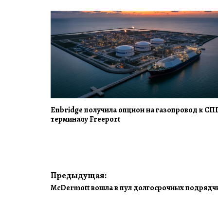
Enbridge получила опцион на газопровод к СП
терминалу Freeport
Навигация
Предыдущая:
McDermott вошла в пул долгосрочных подрядч
по