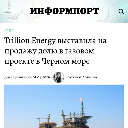
Перейти
ИНФОРМПОРТ
к
Menu
Пои
содержимому
АЗИЯ
ОПУБЛИКОВАНО
Trillion Energy выставила на
В
продажу долю в газовом
проекте в Черном море
Салтанат Ашимова
Дата публикации:
01.04.2026
ИА