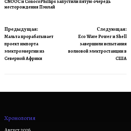
CNOOC и ConocoPhillips запустили пятую очередь
месторождения Пэнлай
Навигация
Предыдущая:
Следующая:
Мальта прорабатывает
Eco Wave Power и Shell
по
проект импорта
завершили испытания
записям
электроэнергии из
волновой электростанции в
Северной Африки
США
Хронология
Август 2026