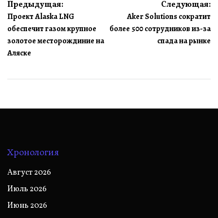
Навигация
Предыдущая:
Следующая:
Проект Alaska LNG
Aker Solutions сократит
по
обеспечит газом крупное
более 500 сотрудников из-за
записям
золотое месторождиние на
спада на рынке
Аляске
Хронология
Август 2026
Июль 2026
Июнь 2026