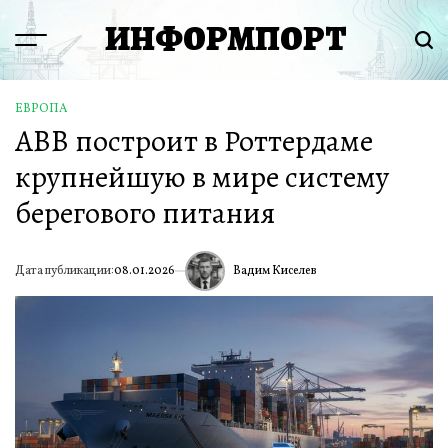
Перейти
ИНФОРМПОРТ
к
Menu
Пои
содержимому
ЕВРОПА
ОПУБЛИКОВАНО
ABB построит в Роттердаме
В
крупнейшую в мире систему
берегового питания
Вадим Киселев
Дата публикации:
08.01.2026
ИА